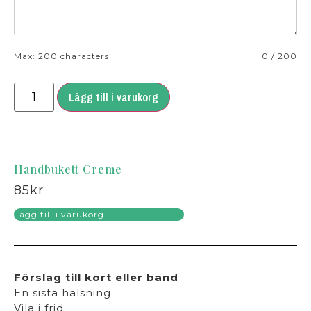
Max: 200 characters
0
/
200
Lägg till i varukorg
Handbukett Creme
85
kr
Lägg till i varukorg
Förslag till kort eller band
En sista hälsning
Vila i frid