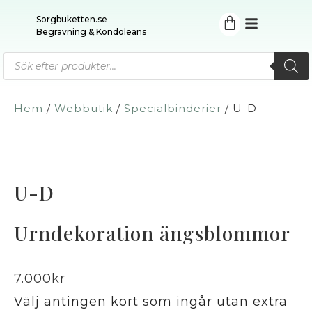
Sorgbuketten.se
Begravning & Kondoleans
Hem
/
Webbutik
/
Specialbinderier
/ U-D
U-D
Urndekoration ängsblommor
7.000
kr
Välj antingen kort som ingår utan extra