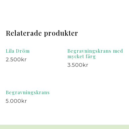
Relaterade produkter
Lila Dröm
Begravningskrans med
mycket färg
2.500
kr
3.500
kr
Begravningskrans
5.000
kr