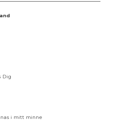
band
s Dig
nnas i mitt minne