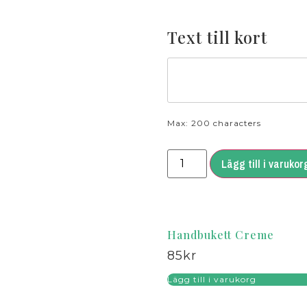
Text till kort
Max: 200 characters
Lägg till i varukor
Handbukett Creme
85
kr
Lägg till i varukorg