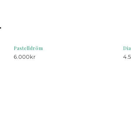
r
Pastelldröm
Di
6.000
kr
4.