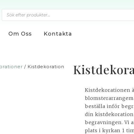
Om Oss
Kontakta
Kistdekor
orationer
/ Kistdekoration
Kistdekorationen ä
blomsterarrangema
beställa inför beg
din kistdekoration 
begravningen. Vi a
plats i kyrkan 1 t