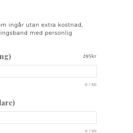
om ingår utan extra kostnad,
vningsband med personlig
ng)
295
kr
0
/
50
are)
0
/
50