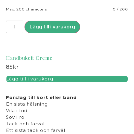
Max: 200 characters
0
/
200
Lägg till i varukorg
Handbukett Creme
85
kr
Lägg till i varukorg
Förslag till kort eller band
En sista hälsning
Vila i frid
Sov i ro
Tack och farväl
Ett sista tack och farväl