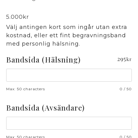
5.000
kr
Välj antingen kort som ingår utan extra
kostnad, eller ett fint begravningsband
med personlig hälsning.
Bandsida (Hälsning)
295
kr
Max: 50 characters
0
/
50
Bandsida (Avsändare)
Max: 50 characters
0
/
50