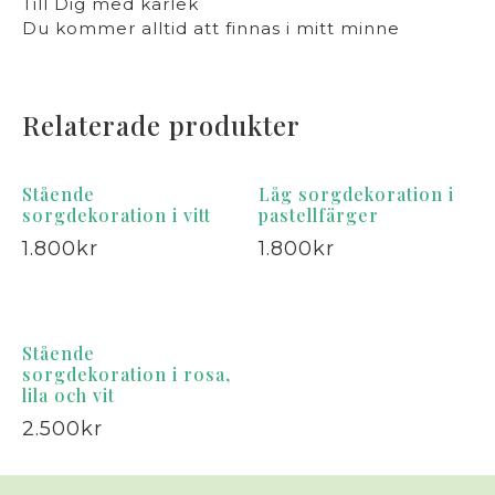
Till Dig med kärlek
Du kommer alltid att finnas i mitt minne
Relaterade produkter
Stående
Låg sorgdekoration i
sorgdekoration i vitt
pastellfärger
1.800
kr
1.800
kr
Stående
sorgdekoration i rosa,
lila och vit
2.500
kr