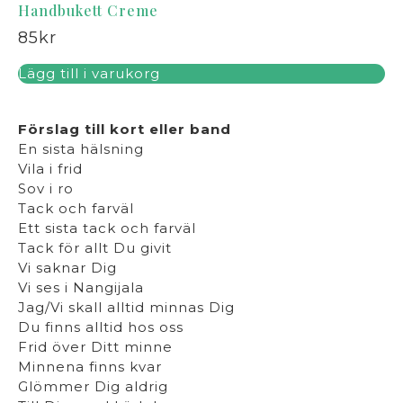
Handbukett Creme
85
kr
Lägg till i varukorg
Förslag till kort eller band
En sista hälsning
Vila i frid
Sov i ro
Tack och farväl
Ett sista tack och farväl
Tack för allt Du givit
Vi saknar Dig
Vi ses i Nangijala
Jag/Vi skall alltid minnas Dig
Du finns alltid hos oss
Frid över Ditt minne
Minnena finns kvar
Glömmer Dig aldrig