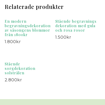
Relaterade produkter
En modern
Stående begravnings
begravningsdekoration
dekoration med gula
av säsongens blommor
och rosa rosor
från 1800kr
1.500
kr
1.800
kr
Stående
sorgdekoration
solstrålen
2.800
kr